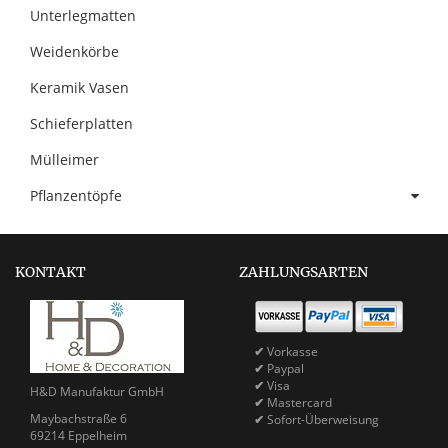
Unterlegmatten
Weidenkörbe
Keramik Vasen
Schieferplatten
Mülleimer
Pflanzentöpfe
KONTAKT
ZAHLUNGSARTEN
✔
Vorkasse
✔
Paypal
✔
Visa
H&D Manufaktur GmbH
✔
Mastercard
Maybachstraße 6
✔
Sofort-Überweisung
69214 Eppelheim