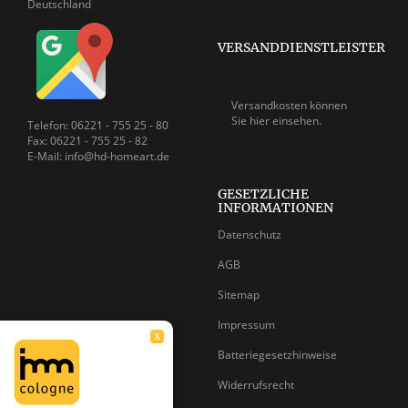
Deutschland
VERSANDDIENSTLEISTER
Versandkosten können
Sie
hier einsehen.
Telefon: 06221 - 755 25 - 80
Fax: 06221 - 755 25 - 82
E-Mail: info@hd-homeart.de
GESETZLICHE
INFORMATIONEN
Datenschutz
AGB
Sitemap
Impressum
X
Batteriegesetzhinweise
Widerrufsrecht