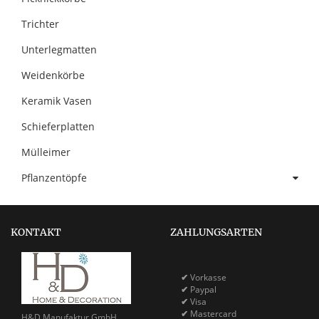
Trichter
Unterlegmatten
Weidenkörbe
Keramik Vasen
Schieferplatten
Mülleimer
Pflanzentöpfe
KONTAKT
ZAHLUNGSARTEN
✔
Vorkasse
✔
Paypal
✔
Visa
✔
Mastercard
H&D Manufaktur GmbH