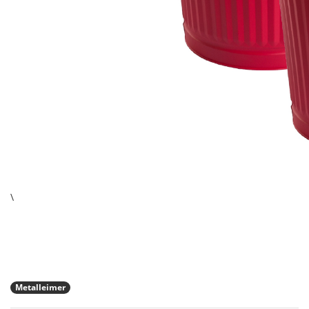
\
Metalleimer