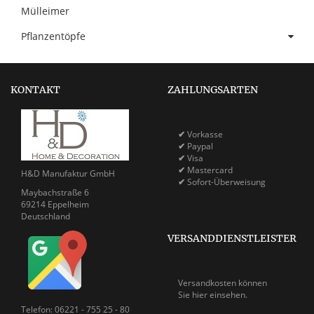
Mülleimer
Pflanzentöpfe
KONTAKT
ZAHLUNGSARTEN
✔
Vorkasse
✔
Paypal
✔
Visa
✔
Mastercard
H&D Manufaktur GmbH
✔
Sofort-Überweisung
Maybachstraße 6
69214 Eppelheim
Deutschland
VERSANDDIENSTLEISTER
Versandkosten können
Sie
hier einsehen.
Telefon: 06221 - 755 25 - 80