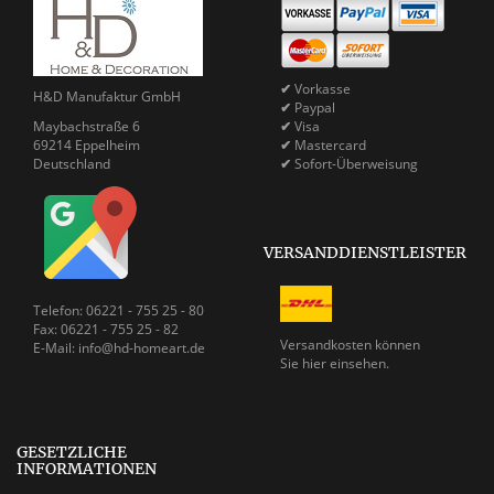
✔
Vorkasse
H&D Manufaktur GmbH
✔
Paypal
Maybachstraße 6
✔
Visa
69214 Eppelheim
✔
Mastercard
Deutschland
✔
Sofort-Überweisung
VERSANDDIENSTLEISTER
Telefon: 06221 - 755 25 - 80
Fax: 06221 - 755 25 - 82
Versandkosten können
E-Mail: info@hd-homeart.de
Sie
hier einsehen.
GESETZLICHE
INFORMATIONEN