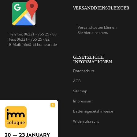
VERSANDDIENSTLEISTER
Versandkosten können
Sie
hier einsehen.
Telefon: 06221 - 755 25 - 80
Fax: 06221 - 755 25 - 82
E-Mail: info@hd-homeart.de
GESETZLICHE
INFORMATIONEN
Datenschutz
AGB
Sitemap
Impressum
X
Batteriegesetzhinweise
Widerrufsrecht