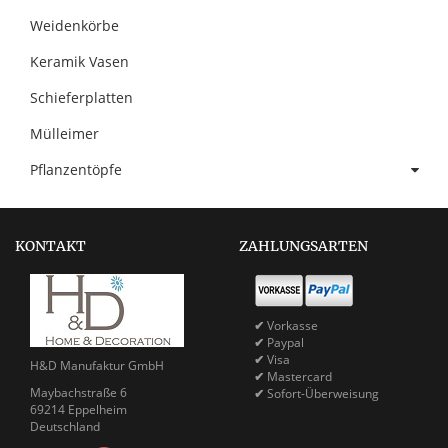
Weidenkörbe
Keramik Vasen
Schieferplatten
Mülleimer
Pflanzentöpfe
KONTAKT
ZAHLUNGSARTEN
✔
Vorkasse
✔
Paypal
✔
Visa
H&D Manufaktur GmbH
✔
Mastercard
Maybachstraße 6
✔
Sofort-Überweisung
69214 Eppelheim
Deutschland