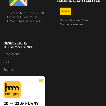
VERSANDDIENSTLEISTER
Telefon: 06221 - 755 25 - 80
Fax: 06221 - 755 25 - 82
Versandkosten können
E-Mail: info@hd-homeart.de
Sie
hier einsehen.
GESETZLICHE
INFORMATIONEN
Datenschutz
AGB
Sitemap
Impressum
X
Batteriegesetzhinweise
Widerrufsrecht