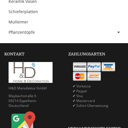
Keramik Vasen
Schieferplatten
Mülleimer
Pflanzentöpfe
KONTAKT
ZAHLUNGSARTEN
✔
Vorkasse
H&D Manufaktur GmbH
✔
Paypal
Maybachstraße 6
✔
Visa
69214 Eppelheim
✔
Mastercard
Deutschland
✔
Sofort-Überweisung