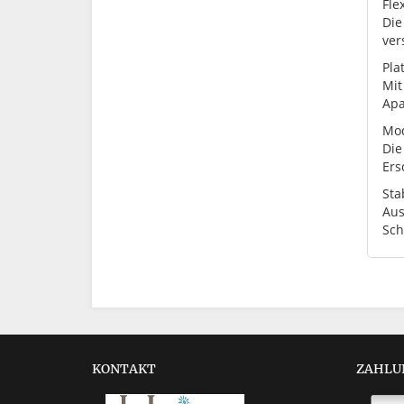
Fle
Die
ver
Pla
Mit
Apa
Mod
Die
Ers
Sta
Aus
Sch
KONTAKT
ZAHLU