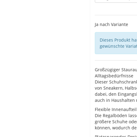
Ja nach Variante
Dieses Produkt hat
gewünschte Variat
Großzügiger Staura
Alltagsbedürfnisse
Dieser Schuhschran
von Sneakern, Halbs
dabei, den Eingangsb
auch in Haushalten
Flexible Innenaufte
Die Regalböden lass
größere Schuhe oder
können, wodurch der
Platzsparendes Des