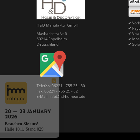
✔
Vork
H&D Manufaktur GmbH
✔
Pay
Maybachstraße 6
✔
Visa
69214 Eppelheim
✔
Mast
Deutschland
✔
Sofo
X
Telefon: 06221 - 755 25 - 80
Fax: 06221 - 755 25 - 82
E-Mail: info@hd-homeart.de
Besuchen Sie uns!
Halle 10.1, Stand 029