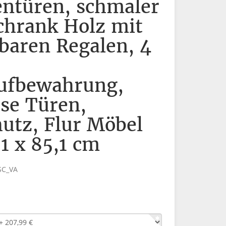
entüren, schmaler
chrank Holz mit
lbaren Regalen, 4
ufbewahrung,
ose Türen,
utz, Flur Möbel
,1 x 85,1 cm
SC_VA