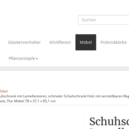
Glaskerzenhalter
Klickfliesen
Möbel
Picknickkörbe
Pflanzentöpfe
öbel
uhschrank mit Lamellentüren, schmaler Schuhschrank Holz mit verstellbaren Re
utz, Flur Möbel 78 x 37,1 x 85,1 cm
Schuhs