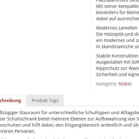
Mit seiner kompakte
besonders für klein
dabei auf ausreiche
Modernes Lamellen 
Die Holzoptik und di
ein modernes und zug
in skandinavische un
Stabile Konstruktio
Ausgestattet mit Sof
Kippschutz zur Wand
Sicherheit und eigne
Kategorie:
Möbel
chreibung
Produkt Tags
ßzügiger Stauraum für unterschiedliche Schuhtypen und Alltagsb
ser Schuhschrank bietet mehrere Ebenen zur Aufbewahrung von S
sschuhen und hilft dabei, den Eingangsbereich ordentlich und übe
reren Personen.