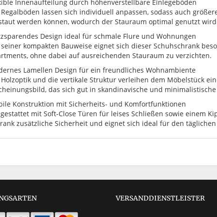
xible Innenaufteilung durch höhenverstellbare Einlegeböden
 Regalböden lassen sich individuell anpassen, sodass auch größer
staut werden können, wodurch der Stauraum optimal genutzt wird
tzsparendes Design ideal für schmale Flure und Wohnungen
 seiner kompakten Bauweise eignet sich dieser Schuhschrank beso
rtments, ohne dabei auf ausreichenden Stauraum zu verzichten.
ernes Lamellen Design für ein freundliches Wohnambiente
 Holzoptik und die vertikale Struktur verleihen dem Möbelstück ei
cheinungsbild, das sich gut in skandinavische und minimalistische E
bile Konstruktion mit Sicherheits- und Komfortfunktionen
gestattet mit Soft-Close Türen für leises Schließen sowie einem K
rank zusätzliche Sicherheit und eignet sich ideal für den tägliche
NGSARTEN
VERSANDDIENSTLEISTER