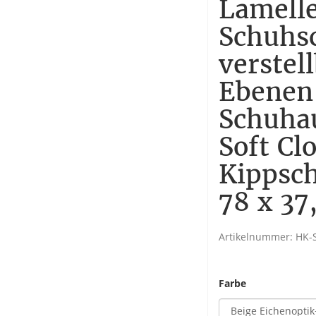
Lamell
Schuhs
verstel
Ebenen
Schuha
Soft Cl
Kippsch
78 x 37
Artikelnummer:
HK-
Farbe