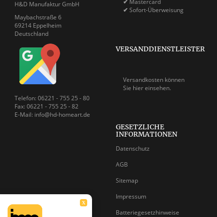
✔
Mastercard
H&D Manufaktur GmbH
✔
Sofort-Überweisung
Maybachstraße 6
69214 Eppelheim
Deutschland
VERSANDDIENSTLEISTER
Versandkosten können
Sie
hier einsehen.
Telefon: 06221 - 755 25 - 80
Fax: 06221 - 755 25 - 82
E-Mail: info@hd-homeart.de
GESETZLICHE
INFORMATIONEN
Datenschutz
AGB
Sitemap
Impressum
X
Batteriegesetzhinweise