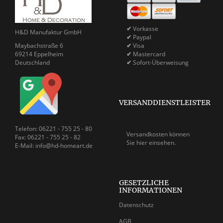
✔
Vorkasse
H&D Manufaktur GmbH
✔
Paypal
Maybachstraße 6
✔
Visa
69214 Eppelheim
✔
Mastercard
Deutschland
✔
Sofort-Überweisung
VERSANDDIENSTLEISTER
Telefon: 06221 - 755 25 - 80
Versandkosten können
Fax: 06221 - 755 25 - 82
Sie
hier einsehen.
E-Mail: info@hd-homeart.de
GESETZLICHE
INFORMATIONEN
Datenschutz
AGB