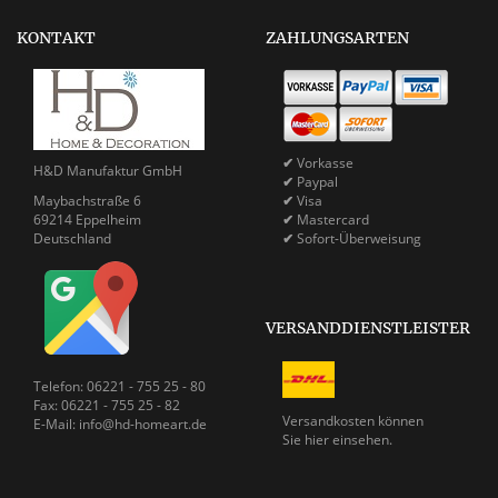
KONTAKT
ZAHLUNGSARTEN
✔
Vorkasse
H&D Manufaktur GmbH
✔
Paypal
Maybachstraße 6
✔
Visa
69214 Eppelheim
✔
Mastercard
Deutschland
✔
Sofort-Überweisung
VERSANDDIENSTLEISTER
Telefon: 06221 - 755 25 - 80
Fax: 06221 - 755 25 - 82
Versandkosten können
E-Mail: info@hd-homeart.de
Sie
hier einsehen.