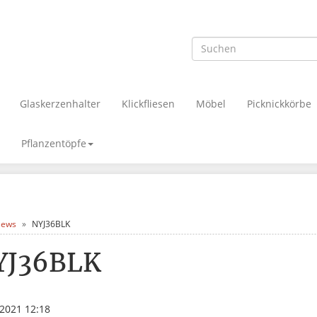
Glaskerzenhalter
Klickfliesen
Möbel
Picknickkörbe
Pflanzentöpfe
ews
NYJ36BLK
YJ36BLK
.2021 12:18