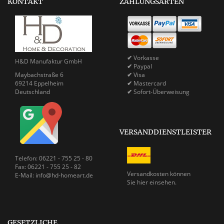
KONTAKT
ZAHLUNGSARTEN
✔
Vorkasse
H&D Manufaktur GmbH
✔
Paypal
Maybachstraße 6
✔
Visa
69214 Eppelheim
✔
Mastercard
Deutschland
✔
Sofort-Überweisung
VERSANDDIENSTLEISTER
Telefon: 06221 - 755 25 - 80
Fax: 06221 - 755 25 - 82
Versandkosten können
E-Mail: info@hd-homeart.de
Sie
hier einsehen.
GESETZLICHE