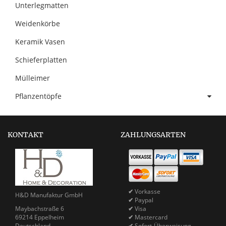
Unterlegmatten
Weidenkörbe
Keramik Vasen
Schieferplatten
Mülleimer
Pflanzentöpfe
KONTAKT
ZAHLUNGSARTEN
✔
Vorkasse
H&D Manufaktur GmbH
✔
Paypal
Maybachstraße 6
✔
Visa
69214 Eppelheim
✔
Mastercard
Deutschland
✔
Sofort-Überweisung