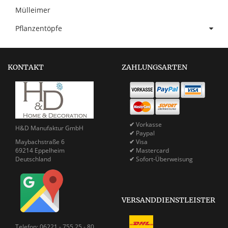
Mülleimer
Pflanzentöpfe
KONTAKT
ZAHLUNGSARTEN
✔
Vorkasse
H&D Manufaktur GmbH
✔
Paypal
Maybachstraße 6
✔
Visa
69214 Eppelheim
✔
Mastercard
Deutschland
✔
Sofort-Überweisung
VERSANDDIENSTLEISTER
Telefon: 06221 - 755 25 - 80