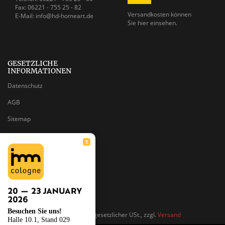
Fax: 06221 - 755 25 - 82
Versandkosten können
E-Mail: info@hd-homeart.de
Sie
hier einsehen.
GESETZLICHE
INFORMATIONEN
Datenschutz
AGB
Sitemap
Impressum
X
Batteriegesetzhinweise
Widerrufsrecht
Besuchen Sie uns!
*
Alle Preise inkl. gesetzlicher USt., zzgl.
Versand
Halle 10.1, Stand 029