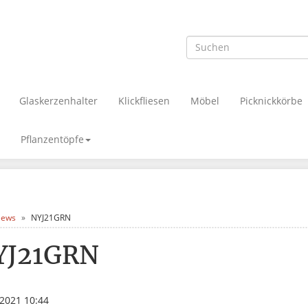
Glaskerzenhalter
Klickfliesen
Möbel
Picknickkörbe
Pflanzentöpfe
ews
NYJ21GRN
YJ21GRN
.2021 10:44