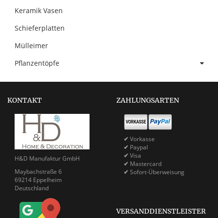
Keramik Vasen
Schieferplatten
Mülleimer
Pflanzentöpfe
KONTAKT
ZAHLUNGSARTEN
✔
Vorkasse
✔
Paypal
✔
Visa
H&D Manufaktur GmbH
✔
Mastercard
Maybachstraße 6
✔
Sofort-Überweisung
69214 Eppelheim
Deutschland
VERSANDDIENSTLEISTER