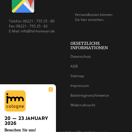
Versandkosten können
Sie
hier einsehen.
Telefon: 06221 - 755 25 - 80
Fax: 06221 - 755 25 - 82
E-Mail: info@hd-homeart.de
GESETZLICHE
INFORMATIONEN
Datenschutz
AGB
Sitemap
Impressum
X
Batteriegesetzhinweise
Widerrufsrecht
Besuchen Sie uns!