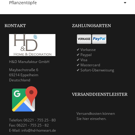
Pflanzentöpfe
KONTAKT
ZAHLUNGSARTEN
✔
Vorkasse
✔
Paypal
✔
Visa
H&D Manufaktur GmbH
✔
Mastercard
Maybachstraße 6
✔
Sofort-Überweisung
69214 Eppelheim
Deutschland
VERSANDDIENSTLEISTER
Versandkosten können
Sie
hier einsehen.
Telefon: 06221 - 755 25 - 80
Fax: 06221 - 755 25 - 82
E-Mail: info@hd-homeart.de