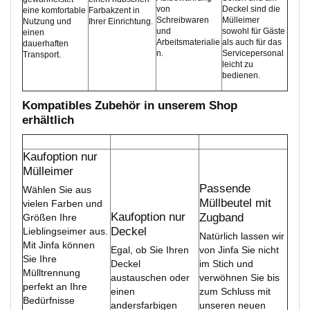
von
Deckel sind die
eine komfortable
Farbakzent in
Schreibwaren
Mülleimer
Nutzung und
Ihrer Einrichtung.
und
sowohl für Gäste
einen
Arbeitsmaterialie
als auch für das
dauerhaften
n.
Servicepersonal
Transport.
leicht zu
bedienen.
Kompatibles Zubehör in unserem Shop
erhältlich
Kaufoption nur
Mülleimer
Passende
Wählen Sie aus
Müllbeutel mit
vielen Farben und
Kaufoption nur
Zugband
Größen Ihre
Deckel
Lieblingseimer aus.
Natürlich lassen wir
Mit Jinfa können
Egal, ob Sie Ihren
von Jinfa Sie nicht
Sie Ihre
Deckel
im Stich und
Mülltrennung
austauschen oder
verwöhnen Sie bis
perfekt an Ihre
einen
zum Schluss mit
Bedürfnisse
andersfarbigen
unseren neuen