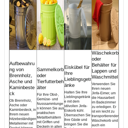
Wäschekorb
oder
Aufbewahru
Behälter für
Eiskübel für
ng von
Sammelkorb
Lappen und
Ihre
Brennholz,
oder
Waschmittel
Lieblingsgetr
Asche und
Tierfutterbeh
Verwenden Sie
änke
Kaminbeste
älter
Ihren neuen
Halten Sie Ihre
ck
Jinfa-Eimer, um
Für Ihre Obst-,
Lieblingsgetränk
die Hausarbeit
Gemüse- und
Ob Brennholz,
e mit dem
im Badezimmer
Nusssammlunge
Asche oder
stilvollen Jinfa-
zu erledigen. Er
n können Sie aus
Kaminbesteck, in
Eiskorb kühl.
ist ein leicht zu
praktischen
Ihrem neuen
Überraschen Sie
transportierender
Metallbehältern
hitzebeständigen
Ihre Gäste und
Wäschekorb und
mit Griffen und
Metalleimer mit
bringen Sie die
auch ein
Deckeln in allen
Deckel können