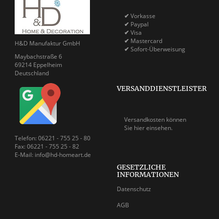
✔
Vorkasse
✔
Paypal
✔
Visa
✔
Mastercard
H&D Manufaktur GmbH
✔
Sofort-Überweisung
Maybachstraße 6
69214 Eppelheim
Deutschland
VERSANDDIENSTLEISTER
Versandkosten können
Sie
hier einsehen.
Telefon: 06221 - 755 25 - 80
Fax: 06221 - 755 25 - 82
E-Mail: info@hd-homeart.de
GESETZLICHE
INFORMATIONEN
Datenschutz
AGB