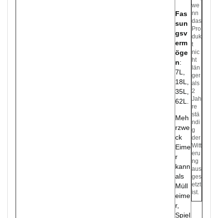
we
Fas
nn
das
sun
Pro
gsv
duk
erm
t
öge
nic
ht
n
:
län
7L,
ger
18L,
als
35L,
2
Jah
62L.
re
stä
Meh
ndi
rzwe
g
ck
der
Witt
Eime
eru
r
ng
kann
aus
als
ges
etzt
Müll
ist.
eime
r,
Spiel