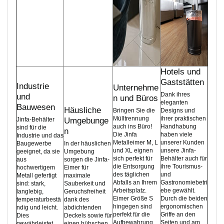
Hotels und
Gaststätten
Industrie
Unternehme
Dank ihres
und
n und Büros
eleganten
Bauwesen
Häusliche
Bringen Sie die
Designs und
Mülltrennung
ihrer praktischen
Jinfa-Behälter
Umgebunge
auch ins Büro!
Handhabung
sind für die
n
Die Jinfa
haben viele
Industrie und das
Metalleimer M, L
unserer Kunden
Baugewerbe
In der häuslichen
und XL eignen
unsere Jinfa-
geeignet, da sie
Umgebung
sich perfekt für
Behälter auch für
aus
sorgen die Jinfa-
die Entsorgung
ihre Tourismus-
hochwertigem
Eimer für
des täglichen
und
Metall gefertigt
maximale
Abfalls an Ihrem
Gastronomiebetri
sind: stark,
Sauberkeit und
Arbeitsplatz.
ebe gewählt.
langlebig,
Geruchsfreiheit
Eimer Größe S
Durch die beiden
temperaturbestä
dank des
hingegen sind
ergonomischen
ndig und leicht.
abdichtenden
perfekt für die
Griffe an den
Dies
Deckels sowie für
Aufbewahrung
Seiten und am
gewährleistet
einen hübschen