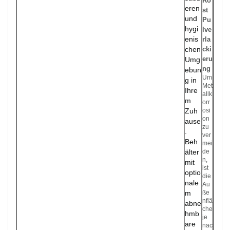
Ro
eren
st
und
Pu
hygi
lve
enis
rla
chen
cki
eru
Umg
ng
ebun
Um
g in
Met
Ihre
allk
m
orr
Zuh
osi
on
ause
zu
.
ver
Beh
mei
älter
de
n,
mit
ist
optio
die
nale
Au
m
ße
nflä
abne
che
hmb
je
are
nac