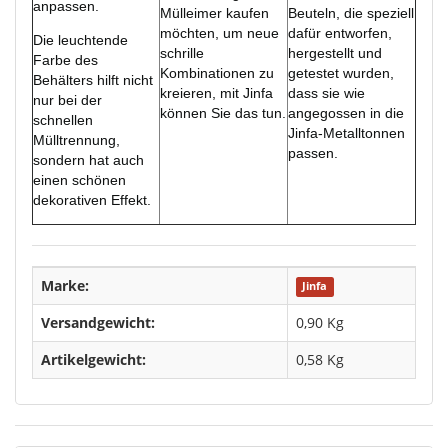
anpassen.
Mülleimer kaufen
Beuteln, die speziell
möchten, um neue
dafür entworfen,
Die leuchtende
schrille
hergestellt und
Farbe des
Kombinationen zu
getestet wurden,
Behälters hilft nicht
kreieren, mit Jinfa
dass sie wie
nur bei der
können Sie das tun.
angegossen in die
schnellen
Jinfa-Metalltonnen
Mülltrennung,
passen.
sondern hat auch
einen schönen
dekorativen Effekt.
Marke:
Jinfa
Versandgewicht:
0,90 Kg
Artikelgewicht:
0,58
Kg