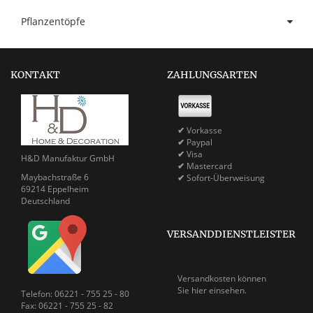
Pflanzentöpfe
KONTAKT
ZAHLUNGSARTEN
✔
Vorkasse
✔
Paypal
✔
Visa
H&D Manufaktur GmbH
✔
Mastercard
Maybachstraße 6
✔
Sofort-Überweisung
69214 Eppelheim
Deutschland
VERSANDDIENSTLEISTER
Versandkosten können
Sie
hier einsehen.
Telefon: 06221 - 755 25 - 80
Fax: 06221 - 755 25 - 82