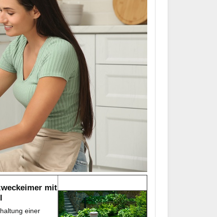
zweckeimer mit
l
rhaltung einer