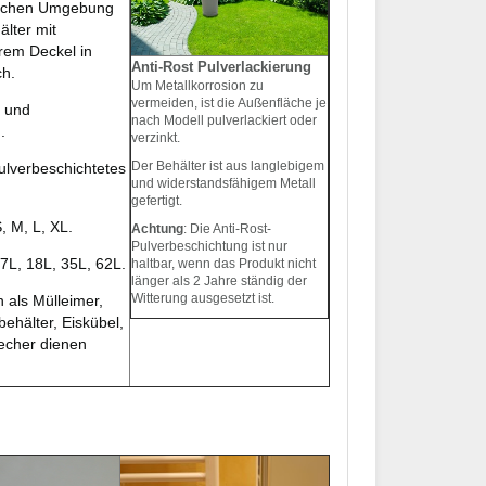
ischen Umgebung
lter mit
em Deckel in
Anti-Rost Pulverlackierung
ch.
Um Metallkorrosion zu
vermeiden, ist die Außenfläche je
s und
nach Modell pulverlackiert oder
.
verzinkt.
Der Behälter ist aus langlebigem
pulverbeschichtetes
und widerstandsfähigem Metall
gefertigt.
S, M, L, XL.
Achtung
: Die Anti-Rost-
Pulverbeschichtung ist nur
 7L, 18L, 35L, 62L.
haltbar, wenn das Produkt nicht
länger als 2 Jahre ständig der
Witterung ausgesetzt ist.
als Mülleimer,
behälter, Eiskübel,
echer dienen