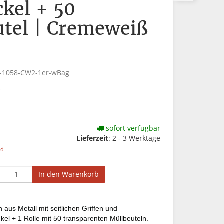
kel + 50
utel | Cremeweiß
3-1058-CW2-1er-wBag
2
sofort verfügbar
Lieferzeit
: 2 - 3 Werktage
nd
In den Warenkorb
 aus Metall mit seitlichen Griffen und
l + 1 Rolle mit 50 transparenten Müllbeuteln.