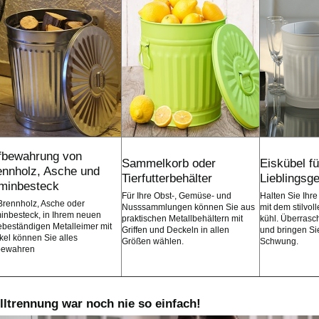
fbewahrung von
Sammelkorb oder
Eiskübel fü
ennholz, Asche und
Tierfutterbehälter
Lieblingsg
minbesteck
Für Ihre Obst-, Gemüse- und
Halten Sie Ihre
Brennholz, Asche oder
Nusssammlungen können Sie aus
mit dem stilvol
inbesteck, in Ihrem neuen
praktischen Metallbehältern mit
kühl. Überrasc
ebeständigen Metalleimer mit
Griffen und Deckeln in allen
und bringen Sie
el können Sie alles
Größen wählen.
Schwung.
bewahren
lltrennung war noch nie so einfach!