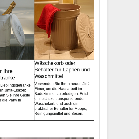
Wäschekorb oder
Behälter für Lappen und
r Ihre
Waschmittel
etränke
Verwenden Sie Ihren neuen Jinfa-
 Lieblingsgetränke
Eimer, um die Hausarbeit im
len Jinfa-Eiskorb
Badezimmer zu erledigen. Er ist
hen Sie Ihre Gäste
ein leicht zu transportierender
 die Party in
Wäschekorb und auch ein
praktischer Behälter für Mopps,
Reinigungsmittel und Besen.