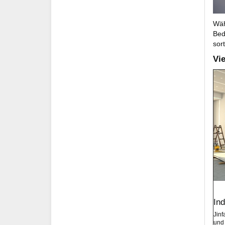
Wäh
Bed
sor
Vi
In
Jinf
und