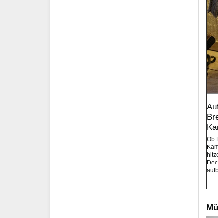
Au
Br
Ka
Ob 
Kam
hitz
Deck
auf
Mü