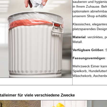
sauberen und hygien
in Ihrem Zuhause. Behä
optionalem abnehmbar
unserem Shop erhältli
Klassisches, elegante
platzsparendes Design
Material
: verzinktes, 
Metall.
Verfügbare Größen
: 
Fassungsvermögen
:
Mehrzweck Eimer kann 
Spielkorb, Hundefutter
Wäschekorb, Aschenb
talleimer für viele verschiedene Zwecke