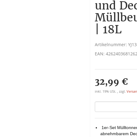
und Dec
Müllbe
| 18L
Artikelnummer:
YJ1
EAN:
426240368126
32,99 €
inkl. 19% USt. , zzgl.
Versa
1er-Set Mülltonnen
abnehmbarem Decke