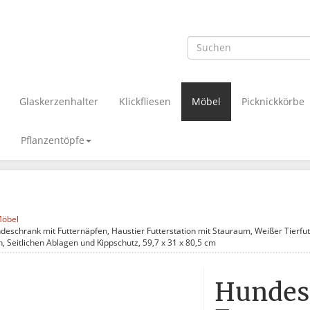
Glaskerzenhalter
Klickfliesen
Möbel
Picknickkörbe
Pflanzentöpfe
öbel
deschrank mit Futternäpfen, Haustier Futterstation mit Stauraum, Weißer Tierfut
, Seitlichen Ablagen und Kippschutz, 59,7 x 31 x 80,5 cm
Hundes