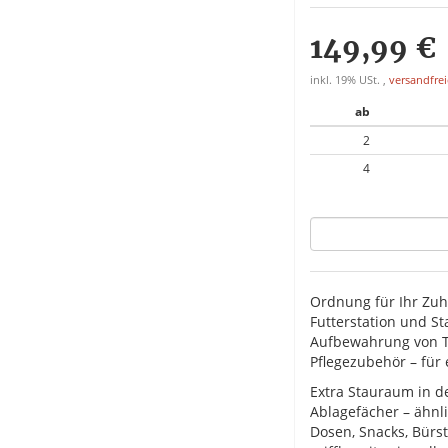
149,99 €
inkl. 19% USt. ,
versandfrei
ab
2
4
Ordnung für Ihr Zu
Futterstation und S
Aufbewahrung von Ti
Pflegezubehör – für
Extra Stauraum in d
Ablagefächer – ähnli
Dosen, Snacks, Bürst