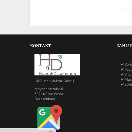
KONTAKT
ZAHLU
✔
Vork
✔
Pay
✔
Visa
✔
Mast
H&D Manufaktur GmbH
✔
Sofo
Maybachstraße 6
69214 Eppelheim
Deutschland