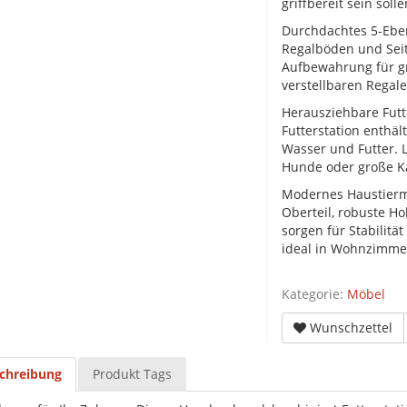
griffbereit sein solle
Durchdachtes 5-Eb
Regalböden und Seit
Aufbewahrung für gr
verstellbaren Regale
Herausziehbare Futte
Futterstation enthä
Wasser und Futter. L
Hunde oder große Ka
Modernes Haustiermö
Oberteil, robuste Ho
sorgen für Stabilitä
ideal in Wohnzimme
Kategorie:
Möbel
Wunschzettel
chreibung
Produkt Tags