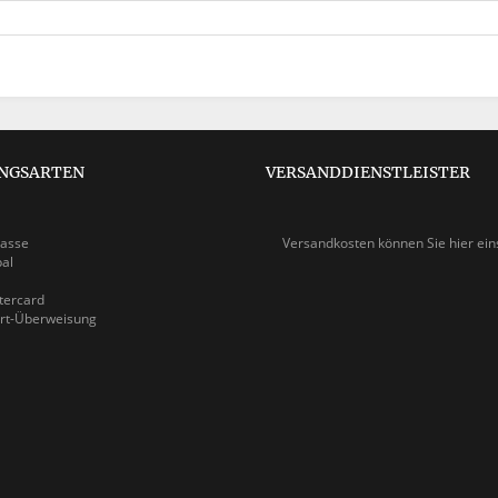
NGSARTEN
VERSANDDIENSTLEISTER
asse
Versandkosten können Sie
hier ei
pal
ercard
rt-Überweisung