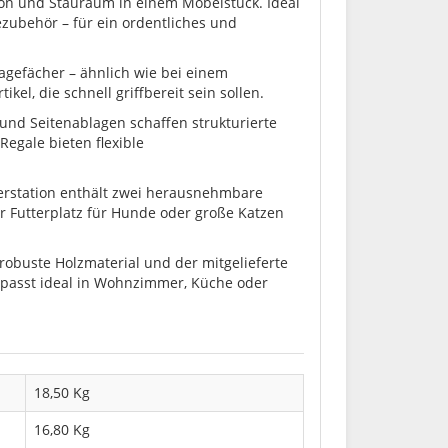
on und Stauraum in einem Möbelstück. Ideal
ezubehör – für ein ordentliches und
agefächer – ähnlich wie bei einem
kel, die schnell griffbereit sein sollen.
d Seitenablagen schaffen strukturierte
Regale bieten flexible
terstation enthält zwei herausnehmbare
er Futterplatz für Hunde oder große Katzen
 robuste Holzmaterial und der mitgelieferte
n passt ideal in Wohnzimmer, Küche oder
18,50 Kg
16,80
Kg