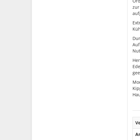
Ord
zur
auf
Ext
Küh
Dur
Auf
Nut
Her
Ede
gee
Mod
Kip
Hau
V
Ar