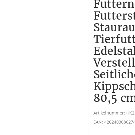
Futtern
Futters
Staura
Tierfut
Edelsta
Verstel
Seitlic
Kippsch
80,5 c
Artikelnummer:
HK2
EAN:
426240368627