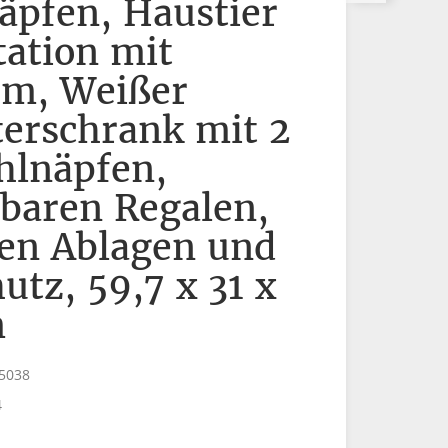
äpfen, Haustier
tation mit
um, Weißer
terschrank mit 2
hlnäpfen,
lbaren Regalen,
hen Ablagen und
utz, 59,7 x 31 x
m
5038
4