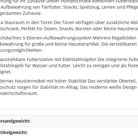
nung für Ihr Zuhause Dieser Hundeschrank kombiniert Futterstati
 Aufbewahrung von Tierfutter, Snacks, Spielzeug, Leinen und Pfleg
geräumtes Zuhause.
ra Stauraum in den Türen Die Türen verfügen über zusätzliche Abl
lschrank. Perfekt für Dosen, Snacks, Bürsten oder kleine Haustierarti
chdachtes 5-Ebenen-Aufbewahrungssystem Mehrere Regalböden un
bewahrung für große und kleine Haustierartikel. Die verstellbaren 
zungsmöglichkeiten.
ausziehbare Futterstation mit Edelstahlnäpfen Die integrierte Fut
lstahlnäpfe für Wasser und Futter. Leicht zu reinigen und als fest
ignet.
ernes Haustiermöbel mit hoher Stabilität Das verstärkte Oberteil,
pschutz sorgen für Stabilität im Alltag. Das moderne weiße Desig
swirtschaftsraum.
ersandgewicht:
tikelgewicht: