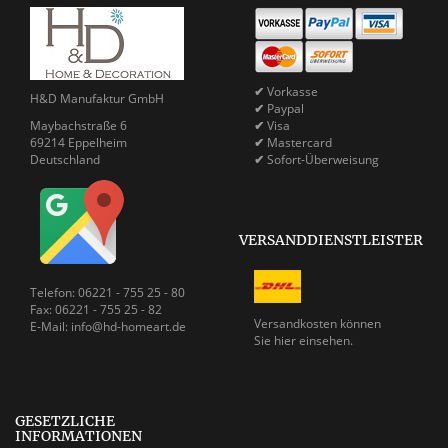
✔
Vorkasse
H&D Manufaktur GmbH
✔
Paypal
Maybachstraße 6
✔
Visa
69214 Eppelheim
✔
Mastercard
Deutschland
✔
Sofort-Überweisung
VERSANDDIENSTLEISTER
Telefon: 06221 - 755 25 - 80
Fax: 06221 - 755 25 - 82
Versandkosten können
E-Mail: info@hd-homeart.de
Sie
hier einsehen.
GESETZLICHE
INFORMATIONEN