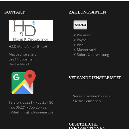
KONTAKT
ZAHLUNGSARTEN
✔
Vorkasse
✔
Paypal
✔
Visa
H&D Manufaktur GmbH
✔
Mastercard
Maybachstraße 6
✔
Sofort-Überweisung
69214 Eppelheim
Deutschland
VERSANDDIENSTLEISTER
Versandkosten können
Sie
hier einsehen.
Telefon: 06221 - 755 25 - 80
Fax: 06221 - 755 25 - 82
E-Mail: info@hd-homeart.de
GESETZLICHE
INFORMATIONEN