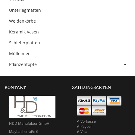
Unterlegmatten
Weidenkörbe
Keramik Vasen
Schieferplatten
Mülleimer
Pflanzentöpfe
KONTAKT
ZAHLUNGSARTEN
✔
Vorkasse
H&D Manufaktur GmbH
✔
Paypal
Maybachstraße 6
✔
Visa