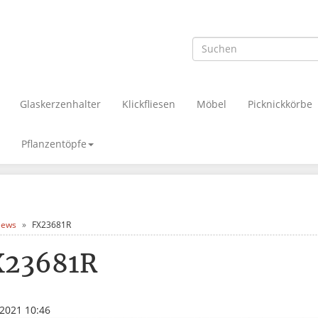
Glaskerzenhalter
Klickfliesen
Möbel
Picknickkörbe
Pflanzentöpfe
ews
FX23681R
X23681R
.2021 10:46