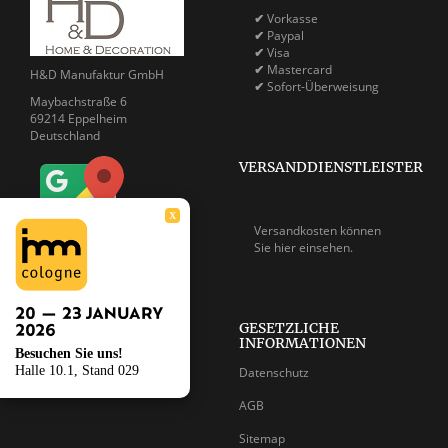
✔
Vorkasse
✔
Paypal
✔
Visa
✔
Mastercard
H&D Manufaktur GmbH
✔
Sofort-Überweisung
Maybachstraße 6
69214 Eppelheim
Deutschland
VERSANDDIENSTLEISTER
X
Versandkosten können
Sie
hier einsehen.
Telefon: 06221 - 755 25 - 80
Fax: 06221 - 755 25 - 82
E-Mail: info@hd-homeart.de
GESETZLICHE
INFORMATIONEN
Besuchen Sie uns!
Halle 10.1, Stand 029
Datenschutz
AGB
Sitemap