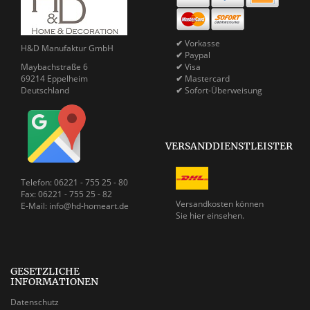
✔
Vorkasse
H&D Manufaktur GmbH
✔
Paypal
Maybachstraße 6
✔
Visa
69214 Eppelheim
✔
Mastercard
Deutschland
✔
Sofort-Überweisung
VERSANDDIENSTLEISTER
Telefon: 06221 - 755 25 - 80
Fax: 06221 - 755 25 - 82
Versandkosten können
E-Mail: info@hd-homeart.de
Sie
hier einsehen.
GESETZLICHE
INFORMATIONEN
Datenschutz