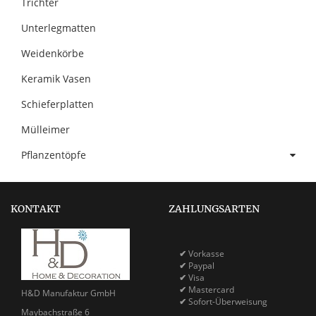
Trichter
Unterlegmatten
Weidenkörbe
Keramik Vasen
Schieferplatten
Mülleimer
Pflanzentöpfe
KONTAKT
ZAHLUNGSARTEN
✔
Vorkasse
✔
Paypal
✔
Visa
✔
Mastercard
H&D Manufaktur GmbH
✔
Sofort-Überweisung
Maybachstraße 6