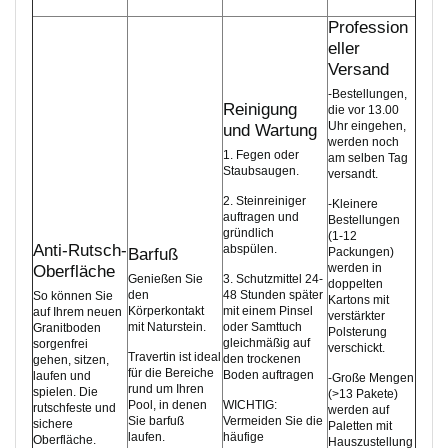
Profession
eller
Versand
-Bestellungen,
Reinigung
die vor 13.00
Uhr eingehen,
und Wartung
werden noch
1. Fegen oder
am selben Tag
Staubsaugen.
versandt.
2. Steinreiniger
-Kleinere
auftragen und
Bestellungen
gründlich
(1-12
Anti-Rutsch-
abspülen.
Barfuß
Packungen)
werden in
Oberfläche
Genießen Sie
3. Schutzmittel 24-
doppelten
den
48 Stunden später
So können Sie
Kartons mit
Körperkontakt
mit einem Pinsel
auf Ihrem neuen
verstärkter
mit Naturstein.
oder Samttuch
Granitboden
Polsterung
gleichmäßig auf
sorgenfrei
verschickt.
Travertin ist ideal
den trockenen
gehen, sitzen,
für die Bereiche
Boden auftragen
laufen und
-Große Mengen
rund um Ihren
spielen. Die
(>13 Pakete)
Pool, in denen
WICHTIG:
rutschfeste und
werden auf
Sie barfuß
Vermeiden Sie die
sichere
Paletten mit
laufen.
häufige
Oberfläche.
Hauszustellung