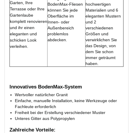
Garten, Ihre
BodenMax-Fliesen
hochwertigen
Terrasse oder Ihre
können Sie jede
Materialien und 6
Gartenlaube
Oberfläche im
eleganten Mustern
komplett renovieren
Innen- oder
und 2
und ihr einen
Außenbereich
verschiedenen
eleganten und
problemlos
Größen und
abdecken.
verwirklichen Sie
schicken Look
das Design, von
verleihen.
dem Sie schon
immer geträumt
haben.
Innovatives BodenMax-System
Wertvoller natürlicher Granit
Einfache, manuelle Installation, keine Werkzeuge oder
Fachleute erforderlich
Freiheit bei der Erstellung verschiedener Muster
Unteres Gitter aus Polypropylen
Zahlreiche Vorteile: