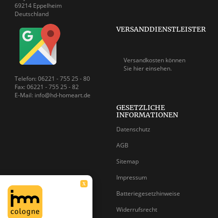
69214 Eppelheim
Deutschland
VERSANDDIENSTLEISTER
Versandkosten können
Sie
hier einsehen.
Telefon: 06221 - 755 25 - 80
Fax: 06221 - 755 25 - 82
E-Mail: info@hd-homeart.de
GESETZLICHE
INFORMATIONEN
Datenschutz
AGB
Sitemap
Impressum
X
Batteriegesetzhinweise
Widerrufsrecht