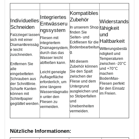
Kompatibles
Integriertes
Zubehör
Individuelles
Widerstands
Entwässeru
Schneiden
In unserem Shop
fähigkeit
ngssystem
finden Sie
und
Falzziegel lassen
Seiten- und
Fliesen mit
sich mit einer
Haltbarkeit
Eckfliesen für die
integriertem
Diamantkreissäg
Bodenbearbeitun
Drainagesystem,
Witterungsbestä
e leicht
g.
durch das das
ndigkeit und
zuschneiden.
Wasser leicht
Temperaturen
Mit diesem
abfließen kann.
zwischen -20°C
Entfernen Sie
Zubehör können
und +70°C
alle
Sie den Spalt
Leicht geneigte
machen
eingebetteten
zwischen der
Auflagefläche
BodenMax-
Schrauben aus
Fliese und dem
erforderlich, um
Fliesen perfekt
der Schnittlinie.
Untergrund
eine längere
für den Einsatz
Scharfe Kanten
ausgleichen und
Wasserstagnatio
im Freien.
können mit
so Stolperfallen
n unter den
Schleifpapier
und
Fliesen zu
geglättet werden.
Unebenheiten
vermeiden.
vermeiden.
Nützliche Informationen: