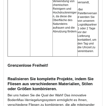
Verwendung von
versandt,
chemischen
Reinigern und
-Bei
Hochdruckreiniger
Palettenversan
n, da diese die
d werden Sie
Oberfläche des
von unserem
Natursteins
Logistikpartner
aufrauen und die
1 oder 2 Tage
Abnutzung fördern.
vor der
Lieferung
kontaktiert, um
den Tag und
die Uhrzeit zu
vereinbaren.
Grenzenlose Freiheit!
Realisieren Sie komplette Projekte, indem Sie
Fliesen aus verschiedenen Materialien, Stilen
oder Größen kombinieren.
Bei uns haben Sie die Qual der Wahl! Das innovative
BodenMax-Verriegelungssystem ermöglicht es Ihnen,
verschiedene Fliesen zu kombinieren, die alle miteinander