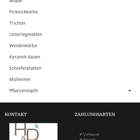
Möbel
Picknickkörbe
Trichter
Unterlegmatten
Weidenkörbe
Keramik Vasen
Schieferplatten
Mülleimer
Pflanzentöpfe
KONTAKT
ZAHLUNGSARTEN
✔
Vorkasse
✔
Paypal