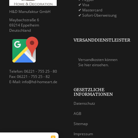
✔
Visa
✔
Mastercard
H&D Manufaktur GmbH
✔
Sofort-Überweisung
Maybachstraße 6
69214 Eppelheim
Deutschland
VERSANDDIENSTLEISTER
Versandkosten können
Sie
hier einsehen.
Telefon: 06221 - 755 25 - 80
Fax: 06221 - 755 25 - 82
E-Mail: info@hd-homeart.de
GESETZLICHE
INFORMATIONEN
Datenschutz
AGB
Sitemap
Impressum
X