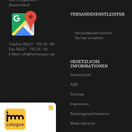
Deutschland
VERSANDDIENSTLEISTER
Versandkosten können
Sie
hier einsehen.
Telefon: 06221 - 755 25 - 80
Fax: 06221 - 755 25 - 82
E-Mail: info@hd-homeart.de
GESETZLICHE
INFORMATIONEN
Datenschutz
AGB
Sitemap
Impressum
X
Batteriegesetzhinweise
Widerrufsrecht