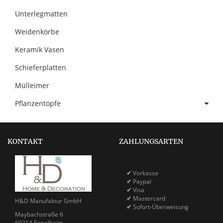
Unterlegmatten
Weidenkörbe
Keramik Vasen
Schieferplatten
Mülleimer
Pflanzentöpfe
KONTAKT
ZAHLUNGSARTEN
✔
Vorkasse
✔
Paypal
✔
Visa
✔
Mastercard
H&D Manufaktur GmbH
✔
Sofort-Überweisung
Maybachstraße 6
69214 Eppelheim